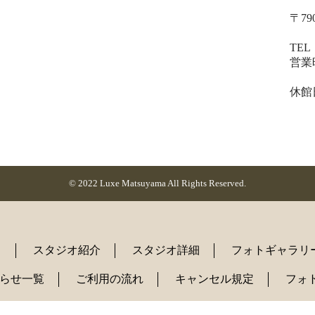
〒79
ベ
TEL
営業時
土・
休館
（
© 2022 Luxe Matsuyama All Rights Reserved.
ト
スタジオ紹介
スタジオ詳細
フォトギャラリ
らせ一覧
ご利用の流れ
キャンセル規定
フォ
トマップ