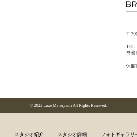
〒79
ベ
TEL
営業時
土・
休館
（
© 2022 Luxe Matsuyama All Rights Reserved.
ト
スタジオ紹介
スタジオ詳細
フォトギャラリ